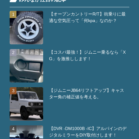
【オープンカントリーR/T】街乗りに最
1
適な空気圧って「何kpa」なのか？
【コスパ最強！】ジムニー乗るなら「X
2
G」を激推しします！
【ジムニーJB64リフトアップ】キャス
3
ター角の補正値を考える。
【DVR -DM1000B -IC】アルパインのデ
4
ジタルミラーをDIY取付けします！