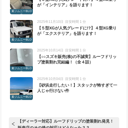
が「インテリア」を語ります！
素ジムニーBLO
G
2025年11月10日
目安時間 1 分
【５型XGが人気グレードに!?】４型XG乗り
が「エクステリア」を語ります！
素ジムニーBLO
G
2025年10月14日
目安時間 1 分
【○○スズキ販売(株)の不誠実】ルーフドリッ
プ塗装割れ完結編！（全４話）
素ジムニーBLO
G
2025年10月04日
目安時間 1 分
【砂浜走行したい！】スタックが怖すぎて一
人じゃ行けない件
素ジムニーBLO
G
【ディーラー対応】ルーフドリップの塗装割れ発見！
販売店のその後の対応はどうなった？？