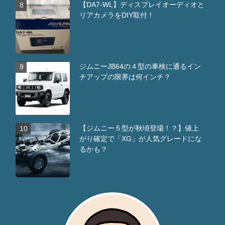
【DA7-WL】ディスプレイオーディオと
8
リアカメラをDIY取付！
ジムニーJB64の４型の車検に通るイン
9
チアップの限界は何インチ？
【ジムニー５型が秋頃登場！？】値上
10
がり確定で「XG」が人気グレードにな
るかも？