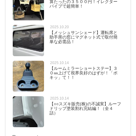
算たったの３５００円！イレクター
パイプで超簡単！
2025.10.20
【メッシュサンシェード】運転席と
助手席の窓にマグネット式で取付簡
単な必需品！
2025.10.14
【ルームミラーショートステー】３
０㎜上げて視界良好のはずが！「ポ
キッ」て！！
2025.10.14
【○○スズキ販売(株)の不誠実】ルーフ
ドリップ塗装割れ完結編！（全４
話）