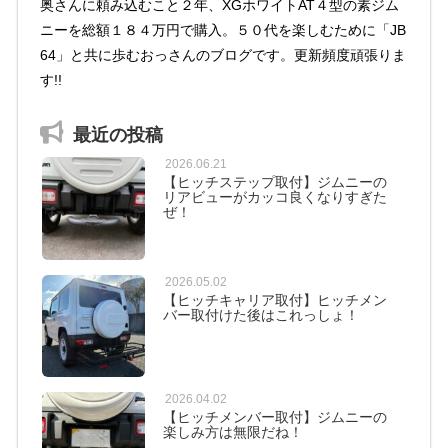
奥さんに頼み込むこと２年、XGホワイトAT４型の素ジム
ニーを総額１８４万円で購入。５０代を楽しむために「JB
64」と共に歩むおっさんのブログです。更新頻度頑張りま
す!!
最近の投稿
2026.06.21
【ヒッチステップ取付】ジムニーの
リアビューがカッコ良くなりすぎた
ぜ！
2026.05.02
【ヒッチキャリア取付】ヒッチメン
バー取付けた後はこれっしょ！
2026.04.02
【ヒッチメンバー取付】ジムニーの
楽しみ方は無限だね！