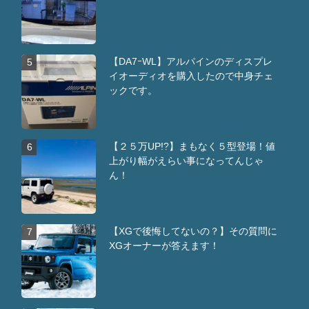
【DA7ｰWL】アルパインのディスプレ
5
イオーディオを購入したので中身チェ
ックです。
【２５万UP!?】まもなく５型登場！値
6
上がり幅がえらい事になってんじゃ
ん！
【XGで後悔してないの？】その質問に
7
XGオーナーが答えます！